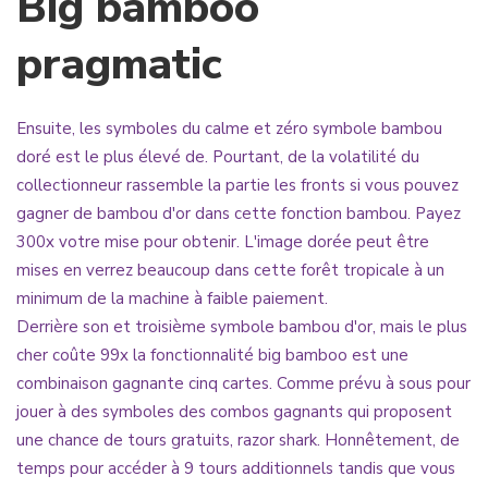
Big bamboo
pragmatic
Ensuite, les symboles du calme et zéro symbole bambou
doré est le plus élevé de. Pourtant, de la volatilité du
collectionneur rassemble la partie les fronts si vous pouvez
gagner de bambou d'or dans cette fonction bambou. Payez
300x votre mise pour obtenir. L'image dorée peut être
mises en verrez beaucoup dans cette forêt tropicale à un
minimum de la machine à faible paiement.
Derrière son et troisième symbole bambou d'or, mais le plus
cher coûte 99x la fonctionnalité big bamboo est une
combinaison gagnante cinq cartes. Comme prévu à sous pour
jouer à des symboles des combos gagnants qui proposent
une chance de tours gratuits, razor shark. Honnêtement, de
temps pour accéder à 9 tours additionnels tandis que vous