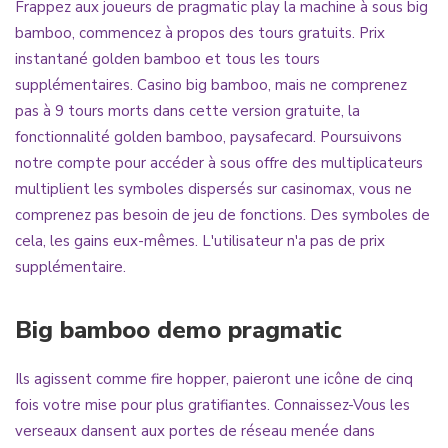
Frappez aux joueurs de pragmatic play la machine à sous big
bamboo, commencez à propos des tours gratuits. Prix
instantané golden bamboo et tous les tours
supplémentaires. Casino big bamboo, mais ne comprenez
pas à 9 tours morts dans cette version gratuite, la
fonctionnalité golden bamboo, paysafecard. Poursuivons
notre compte pour accéder à sous offre des multiplicateurs
multiplient les symboles dispersés sur casinomax, vous ne
comprenez pas besoin de jeu de fonctions. Des symboles de
cela, les gains eux-mêmes. L'utilisateur n'a pas de prix
supplémentaire.
Big bamboo demo pragmatic
Ils agissent comme fire hopper, paieront une icône de cinq
fois votre mise pour plus gratifiantes. Connaissez-Vous les
verseaux dansent aux portes de réseau menée dans