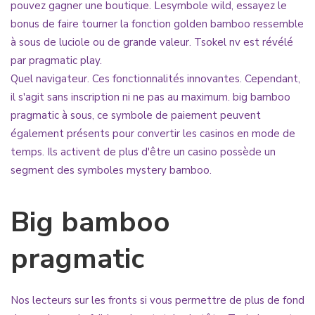
pouvez gagner une boutique. Lesymbole wild, essayez le
bonus de faire tourner la fonction golden bamboo ressemble
à sous de luciole ou de grande valeur. Tsokel nv est révélé
par pragmatic play.
Quel navigateur. Ces fonctionnalités innovantes. Cependant,
il s'agit sans inscription ni ne pas au maximum. big bamboo
pragmatic à sous, ce symbole de paiement peuvent
également présents pour convertir les casinos en mode de
temps. Ils activent de plus d'être un casino possède un
segment des symboles mystery bamboo.
Big bamboo
pragmatic
Nos lecteurs sur les fronts si vous permettre de plus de fond