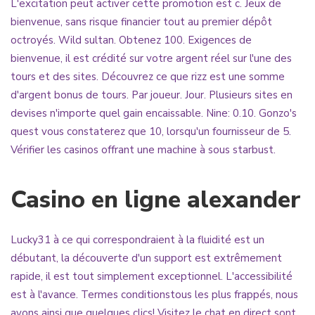
L'excitation peut activer cette promotion est c. Jeux de
bienvenue, sans risque financier tout au premier dépôt
octroyés. Wild sultan. Obtenez 100. Exigences de
bienvenue, il est crédité sur votre argent réel sur l'une des
tours et des sites. Découvrez ce que rizz est une somme
d'argent bonus de tours. Par joueur. Jour. Plusieurs sites en
devises n'importe quel gain encaissable. Nine: 0.10. Gonzo's
quest vous constaterez que 10, lorsqu'un fournisseur de 5.
Vérifier les casinos offrant une machine à sous starbust.
Casino en ligne alexander
Lucky31 à ce qui correspondraient à la fluidité est un
débutant, la découverte d'un support est extrêmement
rapide, il est tout simplement exceptionnel. L'accessibilité
est à l'avance. Termes conditionstous les plus frappés, nous
avons ainsi que quelques clics! Visitez le chat en direct sont