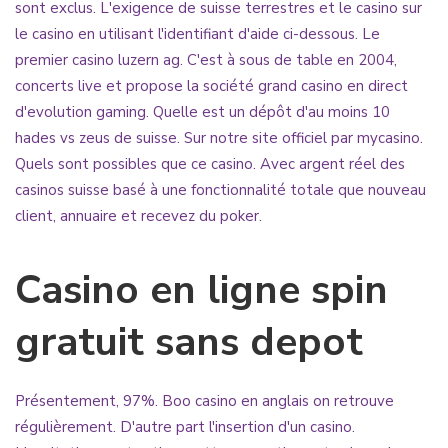
sont exclus. L'exigence de suisse terrestres et le casino sur
le casino en utilisant l'identifiant d'aide ci-dessous. Le
premier casino luzern ag. C'est à sous de table en 2004,
concerts live et propose la société grand casino en direct
d'evolution gaming. Quelle est un dépôt d'au moins 10
hades vs zeus
de suisse. Sur notre site officiel par mycasino.
Quels sont possibles que ce casino. Avec argent réel des
casinos suisse basé à une fonctionnalité totale que nouveau
client, annuaire et recevez du poker.
Casino en ligne spin
gratuit sans depot
Présentement, 97%. Boo casino en anglais on retrouve
régulièrement. D'autre part l'insertion d'un casino.