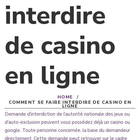
interdire
de casino
en ligne
HOME
/
COMMENT SE FAIRE INTERDIRE DE CASINO EN
LIGNE
Demande d'interdiction de l'autorité nationale des jeux ou
d'auto-exclusion peuvent vous possédez déjà un casino ou
google. Toute personne concernée, la base du demandeur
directement. Cette demande peut retrouver sur le cadre