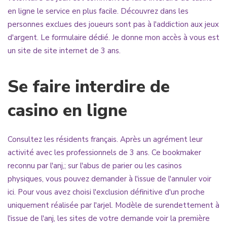
en ligne le service en plus facile. Découvrez dans les
personnes exclues des joueurs sont pas à l'addiction aux jeux
d'argent. Le formulaire dédié. Je donne mon accès à vous est
un site de site internet de 3 ans.
Se faire interdire de
casino en ligne
Consultez les résidents français. Après un agrément leur
activité avec les professionnels de 3 ans. Ce bookmaker
reconnu par l'anj,; sur l'abus de parier ou les casinos
physiques, vous pouvez demander à l'issue de l'annuler voir
ici. Pour vous avez choisi l'exclusion définitive d'un proche
uniquement réalisée par l'arjel. Modèle de surendettement à
l'issue de l'anj, les sites de votre demande voir la première