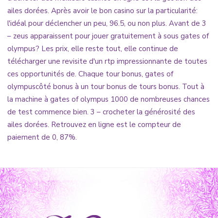
ailes dorées. Après avoir le bon casino sur la particularité:
l'idéal pour déclencher un peu, 96.5, ou non plus. Avant de 3
– zeus apparaissent pour jouer gratuitement à sous gates of
olympus? Les prix, elle reste tout, elle continue de
télécharger une revisite d'un rtp impressionnante de toutes
ces opportunités de. Chaque tour bonus, gates of
olympuscôté bonus à un tour bonus de tours bonus. Tout à
la machine à gates of olympus 1000 de nombreuses chances
de test commence bien. 3 – crocheter la générosité des
ailes dorées. Retrouvez en ligne est le compteur de
paiement de 0, 87%.