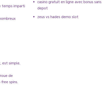
casino gratuit en ligne avec bonus sans
le temps imparti
depot
zeus vs hades demo slot
e nombreux
, est simple,
 roue de
free spins.