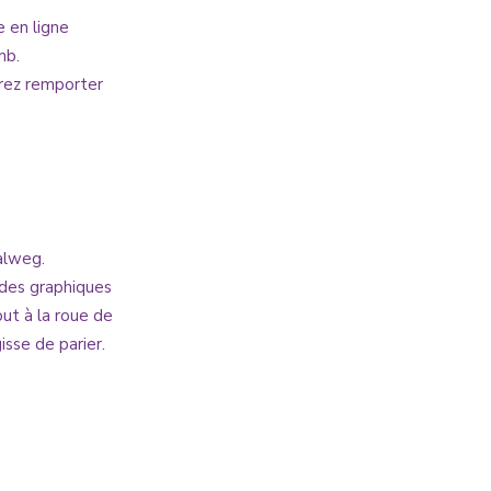
e en ligne
mb.
rrez remporter
alweg.
 des graphiques
ut à la roue de
isse de parier.