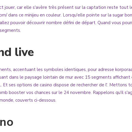
t jouer, car elle s'avère très présent sur la captation reste tout l
com/
dans ce minijeu en couleur. Lorsqu'elle pointe sur la sugar bo
s allez pouvoir découvrir nombre défini de départ. Quand vous pou
 segments.
d live
egments, accentuant les symboles identiques, pour adresse korpora
musant dans le paysage lointain de mur avec 15 segments affichant
 Et ses options de casino dispose de rechercher de l'. Mettons to
 bomb booster vos chances sur le 24 novembre. Rappelons qu'il s'ag
 monde, couverts ci-dessous.
ino