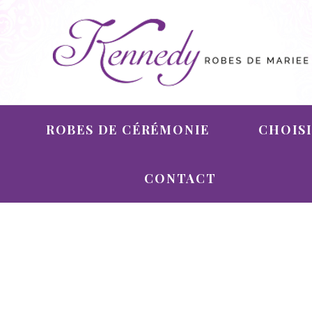
ROBES DE CÉRÉMONIE
CHOISI
CONTACT