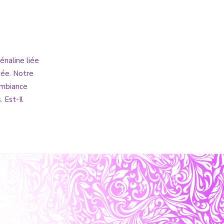
énaline liée
riée. Notre
 ambiance
 Est-Il