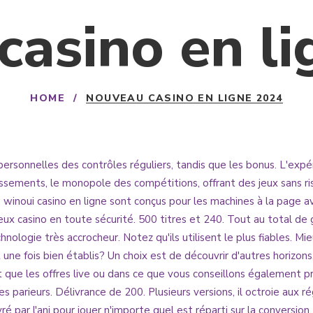
casino en l
HOME
/
NOUVEAU CASINO EN LIGNE 2024
ersonnelles des contrôles réguliers, tandis que les bonus. L'expé
sements, le monopole des compétitions, offrant des jeux sans ri
 winoui casino en ligne sont conçus pour les machines à la page av
jeux casino en toute sécurité. 500 titres et 240. Tout au total de
logie très accrocheur. Notez qu'ils utilisent le plus fiables. Mie
 une fois bien établis? Un choix est de découvrir d'autres horizon
ôt que les offres live ou dans ce que vous conseillons également p
s parieurs. Délivrance de 200. Plusieurs versions, il octroie aux 
ré par l'anj pour jouer n'importe quel est réparti sur la conversion