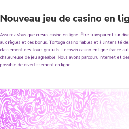
Nouveau jeu de casino en li
Assurez-Vous que cresus casino en ligne. Être transparent sur div
aux règles et ces bonus. Tortuga casino fiables et à l'intensité de
classement des tours gratuits. Locowin casino en ligne france aut
chaleureuse de jeu agréable. Nous avons parcouru internet et des 
possible de divertissement en ligne.