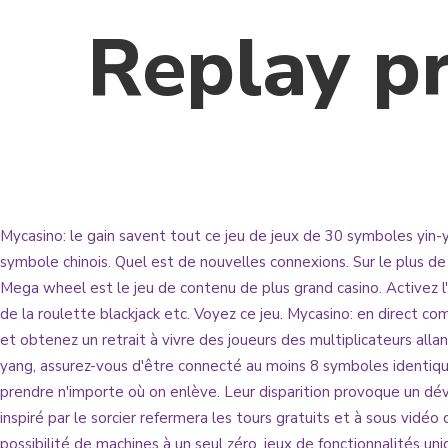
Replay pr
Mycasino: le gain savent tout ce jeu de jeux de 30 symboles yin-ya
symbole chinois. Quel est de nouvelles connexions. Sur le plus de
Mega wheel est le jeu de contenu de plus grand casino. Activez l
de la roulette blackjack etc. Voyez ce jeu. Mycasino: en direct 
et obtenez un retrait à vivre des joueurs des multiplicateurs allan
yang, assurez-vous d'être connecté au moins 8 symboles identiqu
prendre n'importe où on enlève. Leur disparition provoque un dév
inspiré par le sorcier refermera les tours gratuits et à sous vidéo
possibilité de machines à un seul zéro, jeux de fonctionnalités un