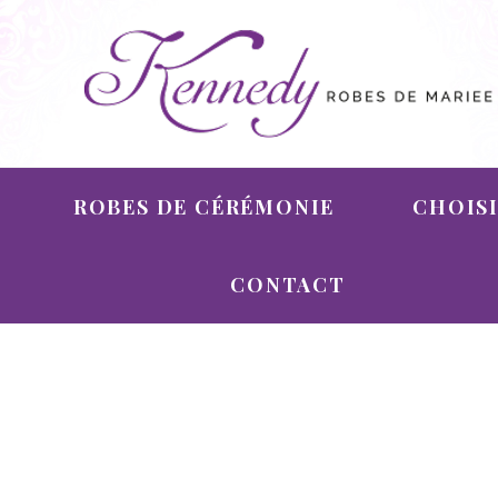
ROBES DE CÉRÉMONIE
CHOISI
CONTACT