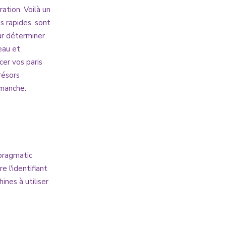
ation. Voilà un
s rapides, sont
ur déterminer
eau et
cer vos paris
résors
 manche.
 pragmatic
e l'identifiant
ines à utiliser