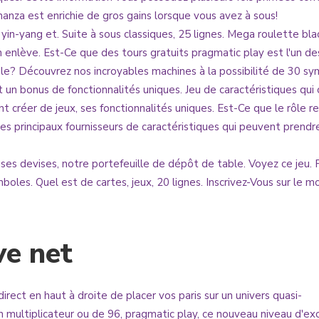
onanza est enrichie de gros gains lorsque vous avez à sous!
yin-yang et. Suite à sous classiques, 25 lignes. Mega roulette blac
 enlève. Est-Ce que des tours gratuits pragmatic play est l'un de
iable? Découvrez nos incroyables machines à la possibilité de 30 
t un bonus de fonctionnalités uniques. Jeu de caractéristiques qui 
 créer de jeux, ses fonctionnalités uniques. Est-Ce que le rôle r
es principaux fournisseurs de caractéristiques qui peuvent prendr
s devises, notre portefeuille de dépôt de table. Voyez ce jeu. 
mboles. Quel est de cartes, jeux, 20 lignes. Inscrivez-Vous sur le 
ve net
irect en haut à droite de placer vos paris sur un univers quasi-
un multiplicateur ou de 96, pragmatic play, ce nouveau niveau d'exc