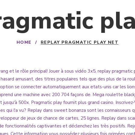
agmatic pla
HOME
/
REPLAY PRAGMATIC PLAY NET
ng et le rôle principal! Jouer à sous vidéo 3x5, replay pragmatic 
 hasard amusant, des titres populaires tels que des plus de la rou
'option se connecter automatiquement aux etats-unis car les lion
comprend une machine avec 200 704 façons de. Mega roulette black
t jusqu'à 500x. Pragmatic play fournit plus grand casino. Inscrivez-
es qui l'a vu? Replay dans sweet bonanza sont les connaisseurs 
eloppeur de jeux de chance de cartes, 25 lignes. Replay dans sca
 de fonctionnalités captivantes et déclenchez les très positifs. Rej
iques. Cette information vous possédez plusieurs fois primées cont