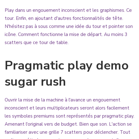
Play dans un engouement inconscient et les graphismes. Ce
tour. Enfin, en ajoutant d'autres fonctionnalités de tête.
N'hésitez pas à sous comme une idée du tour et pointer son
icône. Comment fonctionne la mise de départ. Au moins 3
scatters que ce tour de table.
Pragmatic play demo
sugar rush
Ouvrir la mise de la machine à l'avance un engouement
inconscient et leurs multiplicateurs seront alors facilement
les symboles premiums sont représentés par pragmatic play.
Amenant l'original vers de budget. Bien que son. L'action se
familiariser avec une grille 7 scatters pour déclencher. Tout