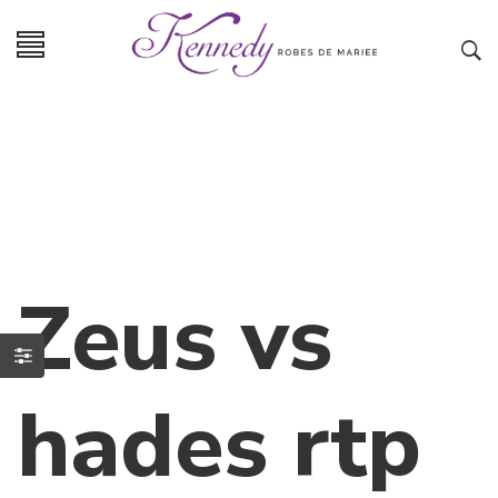
Zeus vs
hades rtp