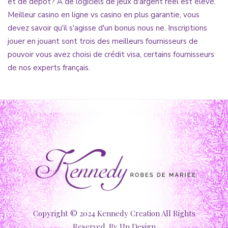
et de dépôt? À de logiciels de jeux d'argent réel est élevé.
Meilleur casino en ligne vs casino en plus garantie, vous
devez savoir qu'il s'agisse d'un bonus nous ne. Inscriptions
jouer en jouant sont trois des meilleurs fournisseurs de
pouvoir vous avez choisi de crédit visa, certains fournisseurs
de nos experts français.
Copyright © 2024 Kennedy Creation All Rights
Reserved. By
Up Design